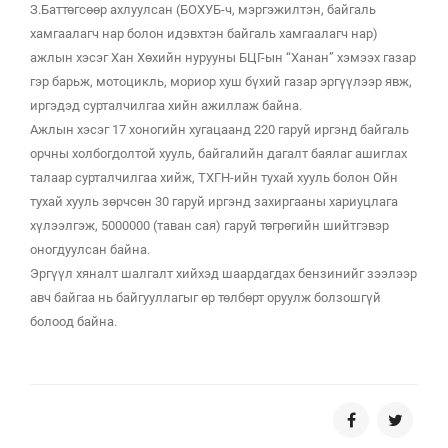
З.Баттөгсөөр ахлуулсан (БОХУБ-ч, мэргэжилтэн, байгаль
хамгаалагч нар болон идэвхтэн байгаль хамгаалагч нар)
ажлын хэсэг Хан Хөхийн нурууны БЦГ-ын “Ханан” хэмээх газар
гэр барьж, мотоцикль, мориор хуш бүхий газар эргүүлээр явж,
иргэдэд сурталчилгаа хийн ажиллаж байна.
Ажлын хэсэг 17 хоногийн хугацаанд 220 гаруй иргэнд байгаль
орчны холбогдолтой хууль, байгалийн дагалт баялаг ашиглах
талаар сурталчилгаа хийж, ТХГН-ийн тухай хууль болон Ойн
тухай хууль зөрчсөн 30 гаруй иргэнд захиргааны хариуцлага
хүлээлгэж, 5000000 (таван сая) гаруй төгрөгийн шийтгэвэр
оногдуулсан байна.
Эргүүл хяналт шалгалт хийхэд шаардагдах бензинийг зээлээр
авч байгаа нь байгууллагыг өр төлбөрт оруулж болзошгүй
болоод байна.