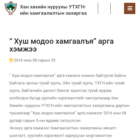
Хан хөхийн нурууны УТХГН-
EN
ийн хамгаалалтын захиргаа
“ Хуш модоо хамгаалъя” арга
хэмжээ
2016 оны 08 сарын 25
“ Хуш модоо хамгаалъя” арга хэмжээ зохион байгуулж байна
Байгаль орчны тухай хууль, Ойн тухай хууль, ТХГН-ийн тухай
хууль, байгалийн дагалт баялаг ашиглах тухай журам,
холбогдох бусад хуулийн хэрэгжилтийг хангуулахаар Хан
Хөхийн нурууны УТХГН-ийн хамгаалалтын захиргааны даргын
тушаалаар “Хуш модоо хамгаалъя” арга хэмжээг 2016 оны 08
дугаар сарын 5-ны өдрөөс эхлүүлсэн.
Энэхүү арга хэмжээг Хамгаалалтын захиргааны хяналт
шалгалт, хуулийн хэрэгжилт хариуцсан мэргэжилтэн