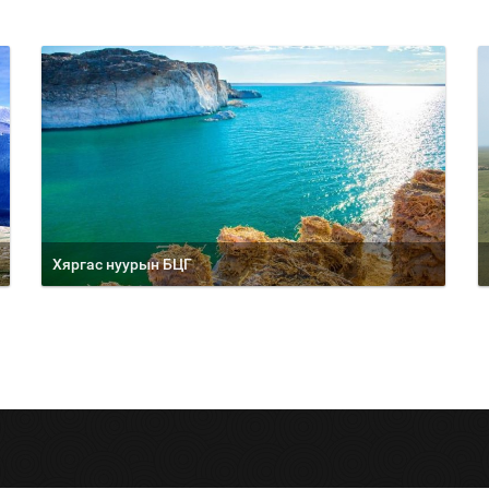
Хяргас нуурын БЦГ