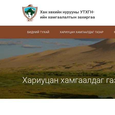
Хан хөхийн нурууны УТХГН-
ийн хамгаалалтын захиргаа
БИДНИЙ ТУХАЙ
ХАРИУЦАН ХАМГААЛДАГ ГАЗАР
Хариуцан хамгаалдаг га