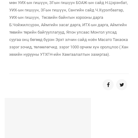
мөн УИХ-ын гишүүн, ЗГ-ын гишүүн БОАЖ-ын сайд Н.Цэрэнбат,
УИХ-ын гишүүн, ЗГ-ын гишүүн, Сангийн сайд Ч.Хүрэлбаатар,
УИХ-ын гишүүн, Төсвийн байнгын хорооны дарга
Б.Чойжилсүрэн, Аймгийн засаг дарга, ИТХ-ын дарга, Аймгийн
төвийн төрийн байгууллагууд, Япон улсаас Монгол улсад
суугаа онц бөгөөд бүрэн Эрхт элчин сайд ноён Масато Такаока
зэрэг зочид, төлөөлөгчид зэрэг 1000 орчим хүн оролцлоо ( Хан
хөхийн нурууны УТХГН-ийн Хамгаалалтын захиргаа).