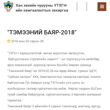
Хан хөхийн нурууны УТХГН-
EN
ийн хамгаалалтын захиргаа
"ТЭМЭЭНИЙ БАЯР-2018"
2018 оны 02 сарын 28
“ТХГН-т хариуцлагатай аялал жуулчлал хөгжүүлэх,
байгууллагын стратегийн зорилт” –ыг хэрэгжүүлэх хөтөлбөр,
арга хэмжээний хүрээнд орчны бүсийн Завхан суманд
“Тэмээний баяр”-ыг 2018.02.26-ны өдөр Аймаг, сумын ЗДТГ,
“Сайхан халиун” ХХК, Хамгаалалтын захиргаа хамтран зохион
байгууллаа.Тус баярын үеэр ТХГН-ийн үнэ цэнэ, ач
холбогдлын талаар сурталчилгаа хийж, Хяргас нуурын БЦГ-ын
тухай самбар байрлуулж, сурталчилгааны 3 төрлийн материал
тараалаа.
Тэмээний баярт 3 аймгийн 6 сумын тэмээчид, малчид, иргэд,